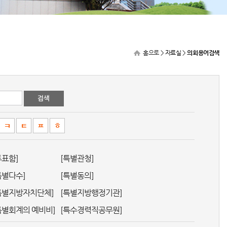
홈으로
> 자료실 >
의회용어검색
ㅋ
ㅌ
ㅍ
ㅎ
투표함]
[특별관청]
특별다수]
[특별동의]
특별지방자치단체]
[특별지방행정기관]
특별회계의 예비비]
[특수경력직공무원]