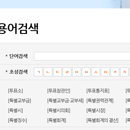
용어검색
단어검색
초성검색
ㄱ
ㄴ
ㄷ
ㄹ
ㅁ
ㅂ
ㅅ
ㅇ
ㅈ
ㅊ
[투표소]
[투표참관인]
[투표통지표]
[
[특별교부금]
[특별교부금·교부세]
[특별권력관계]
[
[특별시]
[특별시의회]
[특별시장]
[
[특별징수]
[특별회계]
[특별회계의 결산]
[