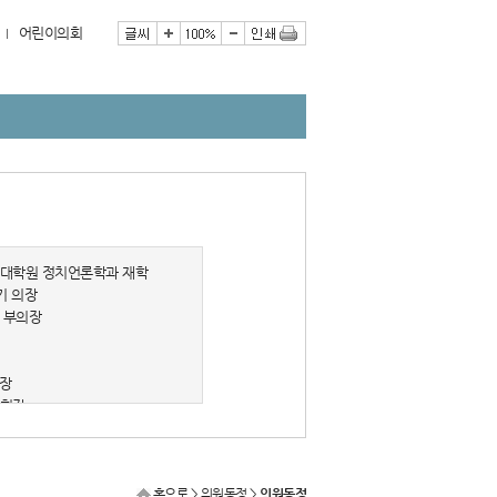
어린이의회
책대학원 정치언론학과 재학
기 의장
기 부의장
회장
 회장
홈으로
> 의원동정 >
의원동정