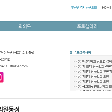
부산광역시남구의회
HOME
회의록
포토갤러리
마 선거구 (용호1,2,3,4동)
주요경력사항
국민의힘
(현)부경대학교 글로벌 정
na2965@naver.com
(현) 제10대 남구의회 전반
(전) 제9대 남구의회 후반
(전) 제9대 남구의회 의원
(전) 제8대 남구의회 의원
(현) 용호3동 향토장학회 
(전) 부산남구녹색어머니회
의원동정