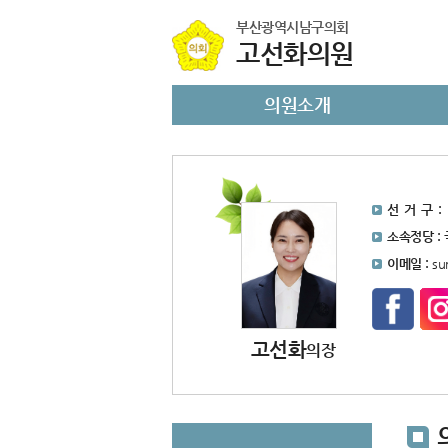
본문바로가기
부산광역시남구의회
고선화의원
의원소개
선 거 구 :
소속정당 :
이메일 :
su
고선화
의장