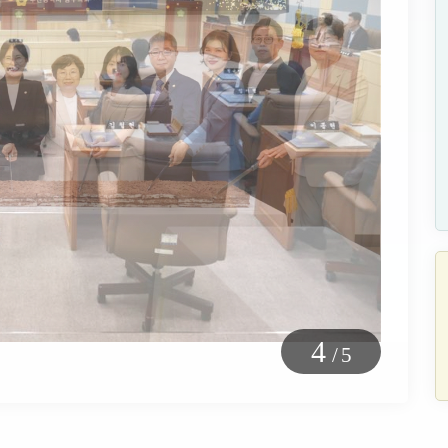
5
/
5