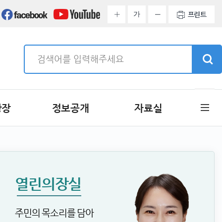
가
프린트
광장
정보공개
자료실
열린의장실
주민의 목소리를 담아