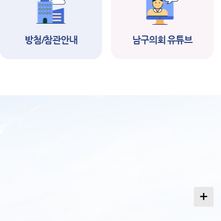
택제임기제공무원(
서) 임용시험 서류
합격자 및 면접시험
방첨/참관안내
남구의회 유튜브
2026-06-19
2026-06-16
행계획 공고