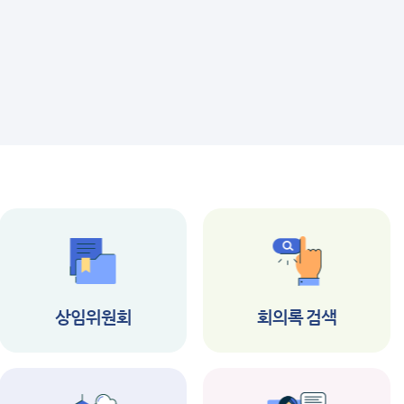
상임위원회
회의록 검색
공지사항
공지사항
제347회 남구의회 임
2026년 제1회 부
시회 집회 공고
역시 남구의회 시