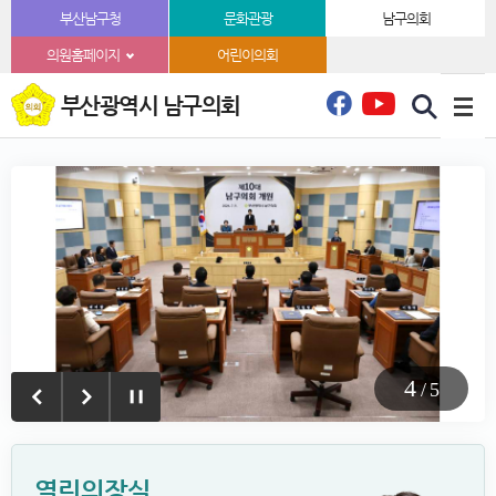
본문바로가기
부산남구청
문화관광
남구의회
의원홈페이지
어린이의회
부산광역시 남구의회
4
/
5
열린의장실