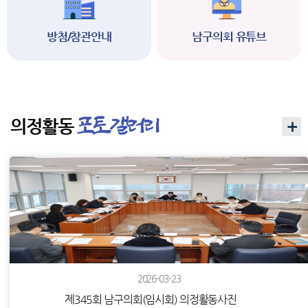
방첨/참관안내
남구의회 유튜브
의정활동
2026-03-23
제345회 남구의회(임시회) 의정활동사진