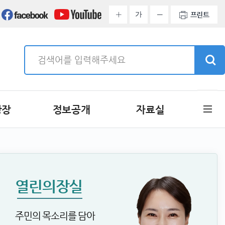
가
프린트
광장
정보공개
자료실
열린의장실
주민의 목소리를 담아