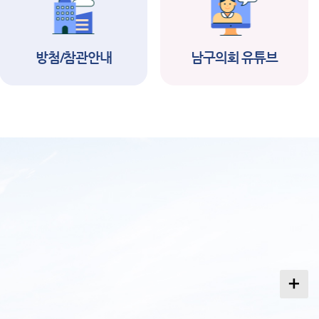
택제임기제공무원(
서) 임용시험 서류
합격자 및 면접시험
방첨/참관안내
남구의회 유튜브
2026-06-19
2026-06-16
행계획 공고