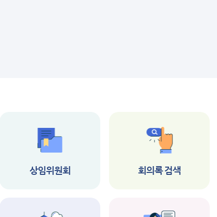
상임위원회
회의록 검색
공지사항
공지사항
제347회 남구의회 임
2026년 제1회 부
시회 집회 공고
역시 남구의회 시