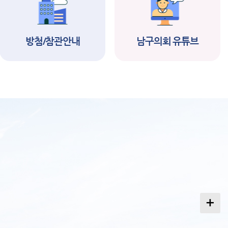
택제임기제공무원(
서) 임용시험 서류
합격자 및 면접시험
방첨/참관안내
남구의회 유튜브
2026-06-19
2026-06-16
행계획 공고