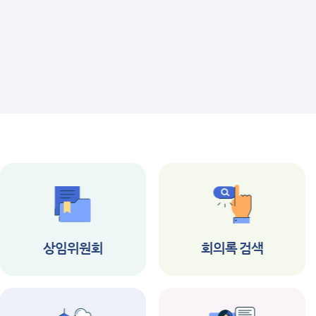
상임위원회
회의록 검색
공지사항
공지사항
제347회 남구의회 임
2026년 제1회 부
시회 집회 공고
역시 남구의회 시