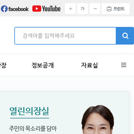
가
프린트
광장
정보공개
자료실
열린의장실
주민의 목소리를 담아