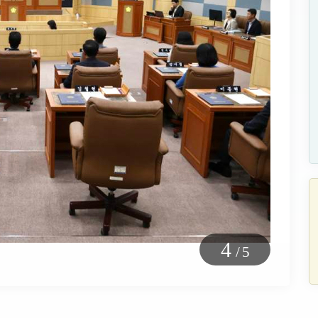
5
/
5