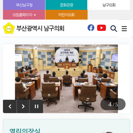
본문바로가기
부산남구청
문화관광
남구의회
의원홈페이지
어린이의회
부산광역시 남구의회
5
/
5
열린의장실