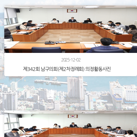
2025-12-02
제342회 남구의회(제2차정례회) 의정활동사진