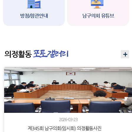
방첨/참관안내
남구의회 유튜브
의정활동
2026-03-23
제345회 남구의회(임시회) 의정활동사진