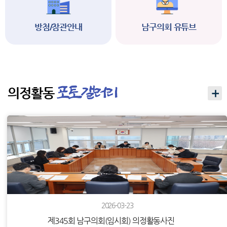
방첨/참관안내
남구의회 유튜브
의정활동
2026-03-23
제345회 남구의회(임시회) 의정활동사진