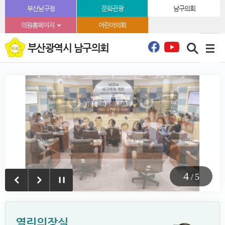
본문바로가기
부산남구청
문화관광
남구의회
의원홈페이지
어린이의회
부산광역시 남구의회
5
/
5
열린의장실