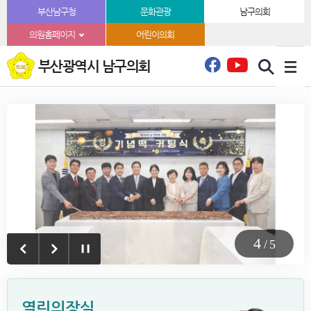
본문바로가기
부산남구청
문화관광
남구의회
의원홈페이지
어린이의회
부산광역시 남구의회
5
/
5
열린의장실