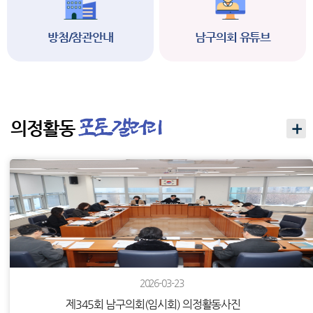
방첨/참관안내
남구의회 유튜브
의정활동
2026-03-23
제345회 남구의회(임시회) 의정활동사진