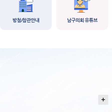
택제임기제공무원(
서) 임용시험 서류
합격자 및 면접시험
방첨/참관안내
남구의회 유튜브
2026-06-19
2026-06-16
행계획 공고