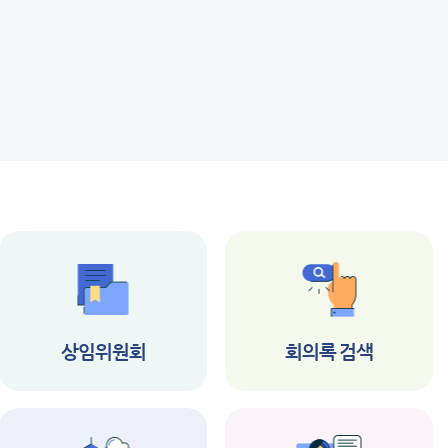
상임위원회
회의록 검색
공지사항
공지사항
제347회 남구의회 임
2026년 제1회 부
시회 집회 공고
역시 남구의회 시