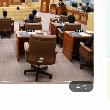
5
/
5