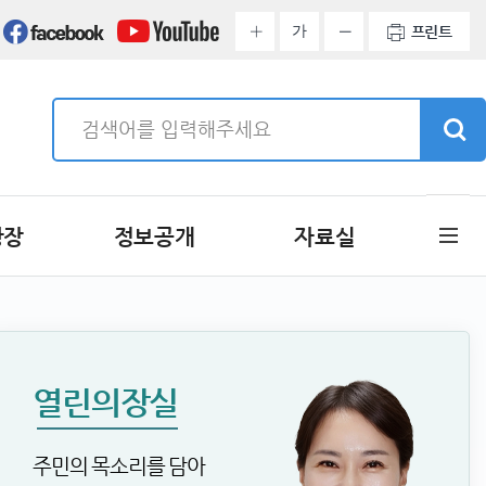
가
프린트
광장
정보공개
자료실
열린의장실
주민의 목소리를 담아