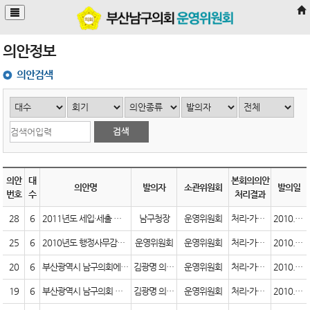
본문바로가기
의안정보
의안검색
의안
대
본회의의안
의안명
발의자
소관위원회
발의일
번호
수
처리결과
28
6
2011년도 세입·세출 예산안
남구청장
운영위원회
처리-가결(원안)
2010.11.19
25
6
2010년도 행정사무감사계획서 승인의 건
운영위원회
운영위원회
처리-가결(원안)
2010.10.20
20
6
부산광역시 남구의회에 출석,답변할 수 있는 관계공무원의 범위에 관한 조례 일부개정조례안
김광명 의원 외 6인
운영위원회
처리-가결(원안)
2010.10.06
19
6
부산광역시 남구의회 위원회 조례 일부개정조례안
김광명 의원 외 6인
운영위원회
처리-가결(원안)
2010.10.06