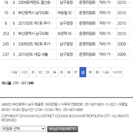
16
6
2009회계연도 결산승인의 건
남구청장
운영위원회
처리-가결(원안)
2010.08.30
10
6
부산광역시 남구의회 회의 규칙 일부개정규칙안
여승철 의원 외 8인
운영위원회
처리-가결(원안)
2010.08.30
6
6
2010년도 제1회 추가경정 세입·세출 예산안
남구청장
운영위원회
처리-가결(원안)
2010.07.12
253
5
부산광역시 남구의회 정례회 및 임시회의 운영 등에 관한 조례 일부개정조례안
오은택 의원외 13인
운영위원회
처리-가결(원안)
2010.02.10
245
5
2009년도 제2회 추가경정 세입·세출 예산안
남구청장
운영위원회
처리-가결(원안)
2009.12.09
237
5
2010년도 세입·세출 예산안
남구청장
운영위원회
처리-가결(원안)
2009.11.20
처음
이전
11
12
13
14
15
16
17
18
19
20
다음
마지막
게시물
:
176 ~ 167
/
346
(48452) 부산광역시 남구 못골로 19(대연동 ) / 사무국 전화번호 : 051-607-6631~5, 6521~9(평일
09:00~18:00/ 점심시간:12:00~13:00) / 팩스 : 051-607-4089
COPYRIGHT 2016 NAM-GU DISTRICT COUNCIL BUSAN METROPOLITAN CITY. ALL RIGHTS
RESERVED
부산남구의회 바로가기