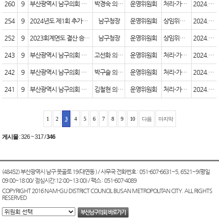
260
9
부산광역시 남구의회 업무추진비 사용 및 공개에 관한 조례 일부개정조례안
박경숙 의원 외 3명
운영위원회
처리-가결(원안)
2024.07.03
254
9
2024년도 제1회 추가경정예산안
남구청장
운영위원회
상임위결과
2024.05.30
252
9
2023회계연도 결산 승인의 건
남구청장
운영위원회
상임위결과
2024.05.30
243
9
부산광역시 남구의회 공무원 인사 규칙 일부개정규칙안
고선화 의원 외 6명
운영위원회
처리-가결(원안)
2024.05.29
242
9
부산광역시 남구의회 의원 의정활동비 등 지급에 관한 조례 일부개정조례안
박구슬 의원 외 6명
운영위원회
처리-가결(원안)
2024.05.29
241
9
부산광역시 남구의회 위원회 조례 일부개정조례안
김철현 의원 외 6명
운영위원회
처리-가결(원안)
2024.05.24
1
2
3
4
5
6
7
8
9
10
다음
마지막
게시물
:
326 ~ 317
/
346
(48452) 부산광역시 남구 못골로 19(대연동 ) / 사무국 전화번호 : 051-607-6631~5, 6521~9(평일
09:00~18:00/ 점심시간:12:00~13:00) / 팩스 : 051-607-4089
COPYRIGHT 2016 NAM-GU DISTRICT COUNCIL BUSAN METROPOLITAN CITY. ALL RIGHTS
RESERVED
부산남구의회 바로가기