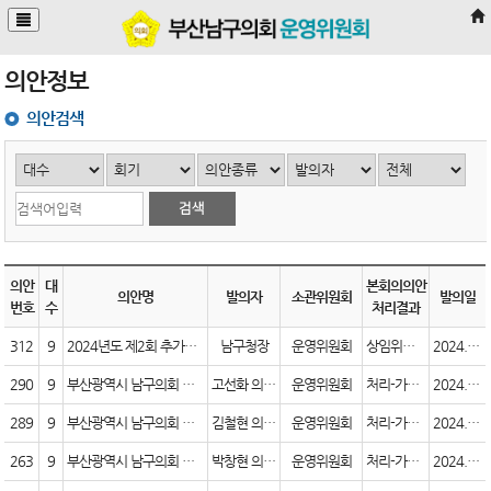
본문바로가기
의안정보
의안검색
의안
대
본회의의안
의안명
발의자
소관위원회
발의일
번호
수
처리결과
312
9
2024년도 제2회 추가경정예산안
남구청장
운영위원회
상임위결과
2024.10.31
290
9
부산광역시 남구의회 의원 행동강령 조례 일부개정조례안
고선화 의원 외 3명
운영위원회
처리-가결(원안)
2024.09.24
289
9
부산광역시 남구의회 결산검사위원 선임·운영 및 실비 보상 조례 일부개정조례안
김철현 의원 외 3명
운영위원회
처리-가결(원안)
2024.09.24
263
9
부산광역시 남구의회 사무기구 사무분장 규칙 일부개정규칙안
박창현 의원 외 3명
운영위원회
처리-가결(원안)
2024.07.03