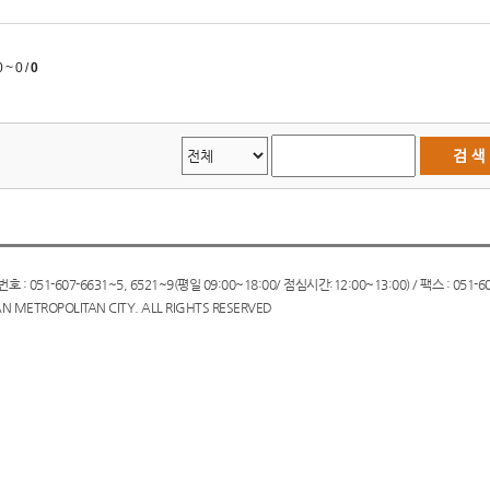
0 ~ 0
/
0
051-607-6631~5, 6521~9(평일 09:00~18:00/ 점심시간:12:00~13:00) / 팩스 : 051-60
N METROPOLITAN CITY. ALL RIGHTS RESERVED