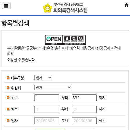
항목별검색
본 저작물은 "공공누리" 제4유형: 출처표시+상업적 이용 금지+변경 금지 조건에
따라
이용할 수 있습니다.
대수구분
위원회
부터
까지
회수
부터
까지
차수
부터
까지
일자