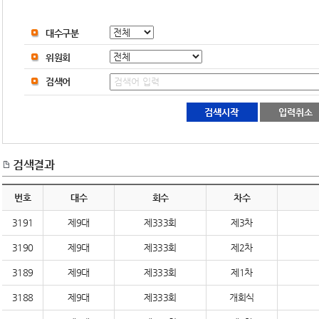
대수구분
위원회
검색어
검색결과
번호
대수
회수
차수
3191
제9대
제333회
제3차
3190
제9대
제333회
제2차
3189
제9대
제333회
제1차
3188
제9대
제333회
개회식