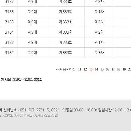
3187
제9대
제333회
제2차
3186
제9대
제333회
제1차
3185
제9대
제333회
제3차
3184
제9대
제333회
제2차
3183
제9대
제333회
제1차
3182
제9대
제333회
제3차
처음
이전
11
12
13
14
15
16
17
18
19
2
게시물
:
3191 ~ 3182
/
3311
화번호 : 051-607-6631~5, 6521~9(평일 09:00~18:00/ 점심시간:12:00~13:00)
ROPOLITAN CITY. ALL RIGHTS RESERVED