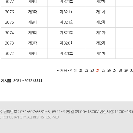
3077
제9대
제321회
제2차
3076
제9대
제321회
제1차
3075
제9대
제321회
제2차
3074
제9대
제321회
제1차
3073
제9대
제320회
제2차
3072
제9대
제320회
제1차
처음
이전
21
22
23
24
25
26
27
28
29
3
게시물
:
3081 ~ 3072
/
3311
화번호 : 051-607-6631~5, 6521~9(평일 09:00~18:00/ 점심시간:12:00~13:00)
ROPOLITAN CITY. ALL RIGHTS RESERVED