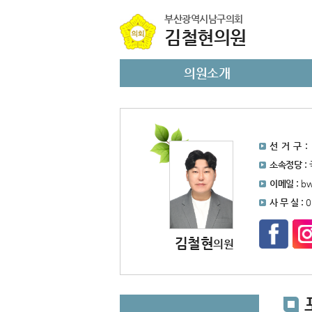
본문바로가기
부산광역시남구의회
김철현의원
의원소개
선 거 구 :
소속정당 :
이메일 :
bw
사 무 실 :
0
김철현
의원