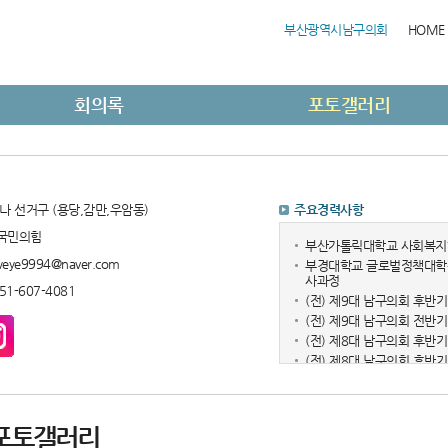
부산광역시남구의회
HOME
회의록
포토갤러리
나 선거구 (용당,감만,우암동)
주요경력사항
국민의힘
부산가톨릭대학교 사회복지
eye9994@naver.com
부경대학교 글로벌정책대학
사과정
51-607-4081
(전) 제9대 남구의회 후반
(전) 제9대 남구의회 전
(전) 제8대 남구의회 후
(전) 제8대 남구의회 후반
(전) 덕천종합사회복지관 
포토갤러리