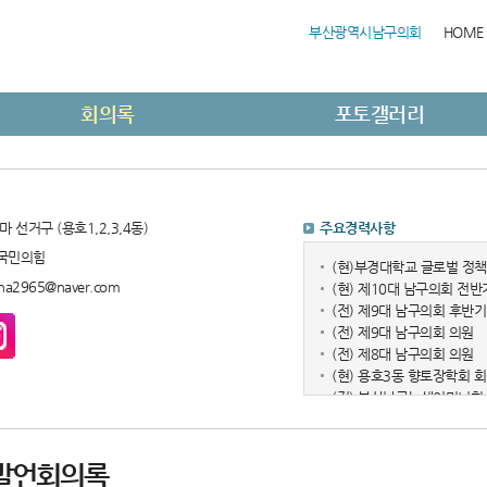
부산광역시남구의회
HOME
회의록
포토갤러리
마 선거구 (용호1,2,3,4동)
주요경력사항
국민의힘
(현)부경대학교 글로벌 정
na2965@naver.com
(현) 제10대 남구의회 전반
(전) 제9대 남구의회 후반
(전) 제9대 남구의회 의원
(전) 제8대 남구의회 의원
(현) 용호3동 향토장학회 
(전) 부산남구녹색어머니회
발언회의록