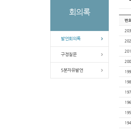
회의록
번
20
발언회의록
20
20
구정질문
20
5분자유발언
19
19
19
19
19
19