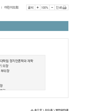
어린이의회
책대학원 정치언론학과 재학
기 의장
기 부의장
회장
 회장
홈으로
> 회의록 >
발언회의록