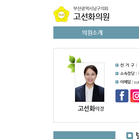
본문바로가기
부산광역시남구의회
고선화의원
의원소개
선 거 구 :
소속정당 :
이메일 :
su
고선화
의장