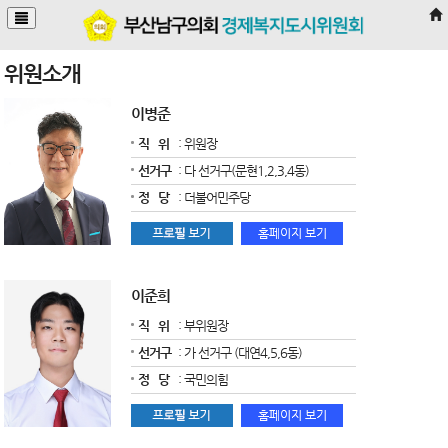
본문바로가기
위원소개
이병준
직 위
: 위원장
선거구
: 다 선거구(문현1,2,3,4동)
정 당
: 더불어민주당
이준희
직 위
: 부위원장
선거구
: 가 선거구 (대연4,5,6동)
정 당
: 국민의힘