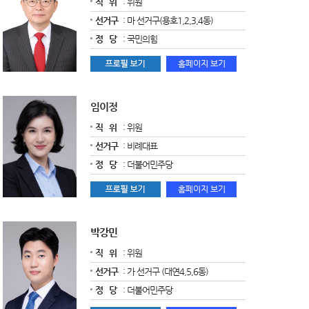
직 위
: 위원
선거구
: 마 선거구(용호1,2,3,4동)
정 당
: 국민의힘
임이정
직 위
: 위원
선거구
: 비례대표
정 당
: 더불어민주당
박강민
직 위
: 위원
선거구
: 가 선거구 (대연4,5,6동)
정 당
: 더불어민주당