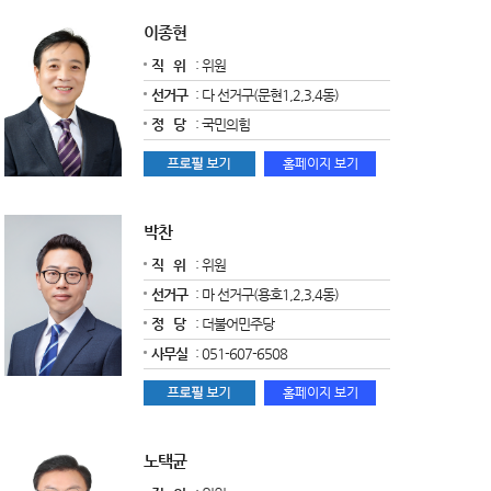
이종현
직 위
: 위원
선거구
: 다 선거구(문현1,2,3,4동)
정 당
: 국민의힘
박찬
직 위
: 위원
선거구
: 마 선거구(용호1,2,3,4동)
정 당
: 더불어민주당
사무실
: 051-607-6508
노택균