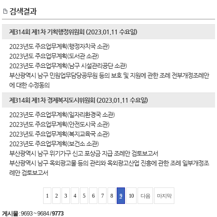
검색결과
제314회 제1차 기획행정위원회 (2023.01.11 수요일)
2023년도 주요업무계획(행정자치국 소관)
2023년도 주요업무계획(도서관 소관)
2023년도 주요업무계획(남구 시설관리공단 소관)
부산광역시 남구 민원업무담당공무원 등의 보호 및 지원에 관한 조례 전부개정조례안
에 대한 수정동의
제314회 제1차 경제복지도시위원회 (2023.01.11 수요일)
2023년도 주요업무계획(일자리환경국 소관)
2023년도 주요업무계획(안전도시국 소관)
2023년도 주요업무계획(복지교육국 소관)
2023년도 주요업무계획(보건소 소관)
부산광역시 남구 위기가구 신고 포상금 지급 조례안 검토보고서
부산광역시 남구 옥외광고물 등의 관리와 옥외광고산업 진흥에 관한 조례 일부개정조
례안 검토보고서
1
2
3
4
5
6
7
8
9
10
다음
마지막
게시물
:
9693 ~ 9684
/
9773