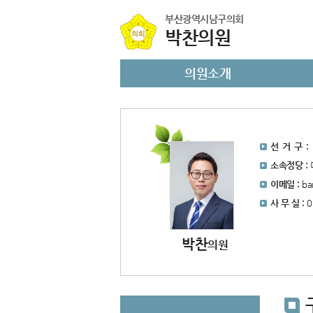
본문바로가기
부산광역시남구의회
박찬의원
의원소개
선 거 구 :
소속정당 :
이메일 :
ba
사 무 실 :
0
박찬
의원