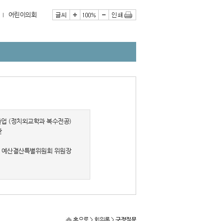
어린이의회
업 (정치외교학과 복수전공)
관
반기 예산결산특별위원회 위원장
홈으로
> 회의록 >
구정질문