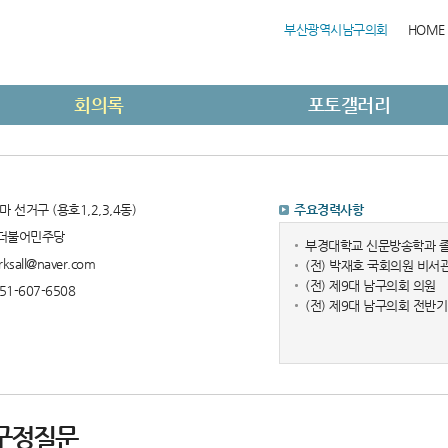
부산광역시남구의회
HOME
회의록
포토갤러리
마 선거구 (용호1,2,3,4동)
주요경력사항
더불어민주당
부경대학교 신문방송학과 졸
rksall@naver.com
(전) 박재호 국회의원 비서
(전) 제9대 남구의회 의원
51-607-6508
(전) 제9대 남구의회 전
구정질문