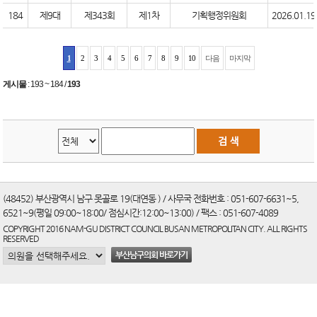
184
제9대
제343회
제1차
기획행정위원회
2026.01.19
1
2
3
4
5
6
7
8
9
10
다음
마지막
게시물
:
193 ~ 184
/
193
(48452) 부산광역시 남구 못골로 19(대연동 ) / 사무국 전화번호 : 051-607-6631~5,
6521~9(평일 09:00~18:00/ 점심시간:12:00~13:00) / 팩스 : 051-607-4089
COPYRIGHT 2016 NAM-GU DISTRICT COUNCIL BUSAN METROPOLITAN CITY. ALL RIGHTS
RESERVED
부산남구의회 바로가기