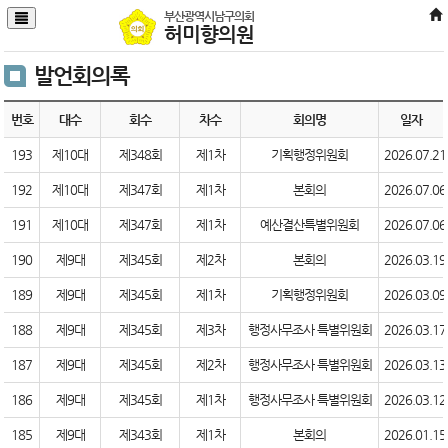
본문바로가기
부산광역시남구의회
허미향의원
발언회의록
번호
대수
회수
차수
회의명
일자
193
제10대
제348회
제1차
기획행정위원회
2026.07.21
192
제10대
제347회
제1차
본회의
2026.07.06
191
제10대
제347회
제1차
예산결산특별위원회
2026.07.06
190
제9대
제345회
제2차
본회의
2026.03.19
189
제9대
제345회
제1차
기획행정위원회
2026.03.09
188
제9대
제345회
제3차
행정사무조사 특별위원회
2026.03.17
187
제9대
제345회
제2차
행정사무조사 특별위원회
2026.03.13
186
제9대
제345회
제1차
행정사무조사 특별위원회
2026.03.12
185
제9대
제343회
제1차
본회의
2026.01.15