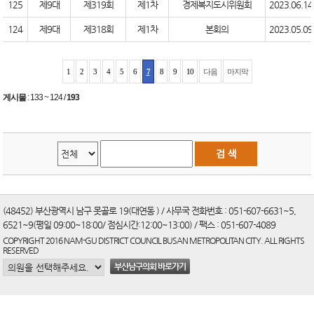
125
제9대
제319회
제1차
경제복지도시위원회
2023.06.14
124
제9대
제318회
제1차
본회의
2023.05.09
1
2
3
4
5
6
7
8
9
10
다음
마지막
게시물
:
133 ~ 124
/
193
(48452) 부산광역시 남구 못골로 19(대연동 ) / 사무국 전화번호 : 051-607-6631~5,
6521~9(평일 09:00~18:00/ 점심시간:12:00~13:00) / 팩스 : 051-607-4089
COPYRIGHT 2016 NAM-GU DISTRICT COUNCIL BUSAN METROPOLITAN CITY. ALL RIGHTS
RESERVED
부산남구의회 바로가기