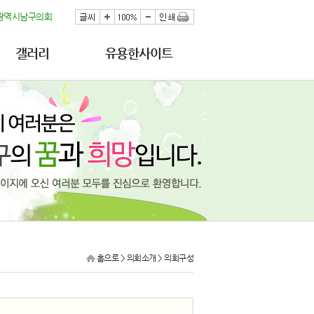
광역시남구의회
갤러리
유용한사이트
홈으로
> 의회소개 >
의회구성