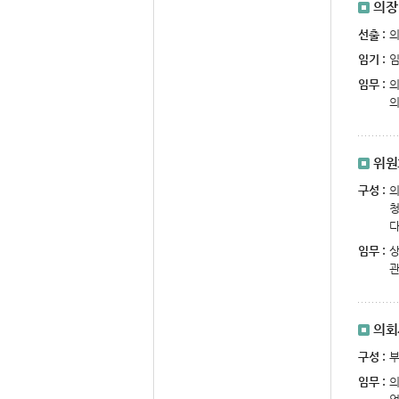
의장
선출 :
의
임기 :
임
임무 :
의
의
위원
구성 :
의
청
다
임무 :
상
관
의회
구성 :
부
임무 :
의