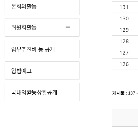
본회의활동
131
130
위원회활동
129
128
업무추진비 등 공개
127
126
입법예고
국내외활동상황공개
게시물
:
137 