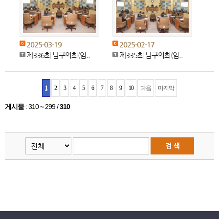
2025-03-19
2025-02-17
제336회 남구의회(임..
제335회 남구의회(임..
1
2
3
4
5
6
7
8
9
10
다음
마지막
게시물
:
310 ~ 299
/
310