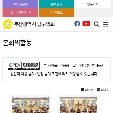
본문바로가기
부산남구청
문화관광
남구의회
의원홈페이지
어린이의회
부산광역시 남구의회
본회의활동
본 저작물은 "공공누리" 제4유형: 출처표시
+상업적 이용 금지+변경 금지 조건에 따라 이용할 수 있습니다.
리스트
썸네일