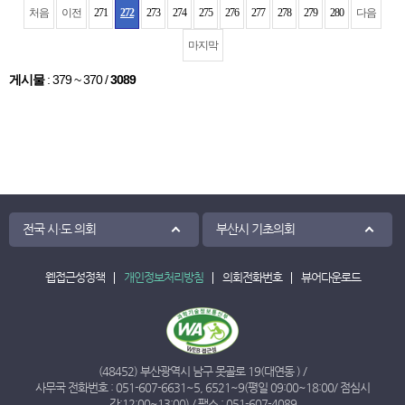
처음
이전
271
272
273
274
275
276
277
278
279
280
다음
마지막
게시물
:
379 ~ 370
/
3089
전국 시·도 의회
부산시 기초의회
웹접근성정책
개인정보처리방침
의회전화번호
뷰어다운로드
(48452) 부산광역시 남구 못골로 19(대연동 ) /
사무국 전화번호 :
051-607-6631
~
5
,
6521
~
9
(평일 09:00~18:00/ 점심시
간:12:00~13:00) / 팩스 : 051-607-4089