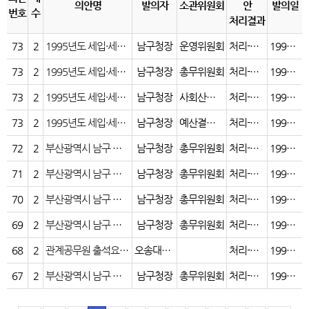
의안명
발의자
소관위원회
안
발의일
번호
수
처리결과
73
2
1995년도 세입·세출 결산승인의건
남구청장
운영위원회
처리-가결(원안)
1996.08.28
73
2
1995년도 세입·세출 결산승인의건
남구청장
총무위원회
처리-가결(원안)
1996.08.28
73
2
1995년도 세입·세출 결산승인의건
남구청장
사회산업도시위원회
처리-가결(원안)
1996.08.28
73
2
1995년도 세입·세출 결산승인의건
남구청장
예산결산특별위원회
처리-가결(원안)
1996.08.28
72
2
부산광역시 남구 지방고용직공무원의임용등에관한조례중 개정조례안
남구청장
총무위원회
처리-가결(원안)
1996.08.01
71
2
부산광역시 남구 지방공무원정원조례중 개정조례안
남구청장
총무위원회
처리-가결(원안)
1996.08.01
70
2
부산광역시 남구 행정기구설치조례중 개정조례안
남구청장
총무위원회
처리-철회
1996.08.01
69
2
부산광역시 남구 사무위임(위탁)에관한조례중 개정조례안
남구청장
총무위원회
처리-가결(원안)
1996.07.20
68
2
관계공무원 출석요구에 관한 결의안
오송대의원외5인
처리-가결(원안)
1996.06.29
67
2
부산광역시 남구 제증명등수수료징수조례중 개정조례안
남구청장
총무위원회
처리-가결(원안)
1996.06.27