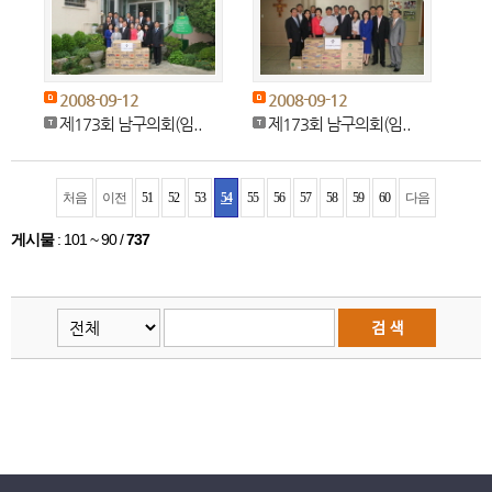
2008-09-12
2008-09-12
제173회 남구의회(임..
제173회 남구의회(임..
처음
이전
51
52
53
54
55
56
57
58
59
60
다음
게시물
:
101 ~ 90
/
737