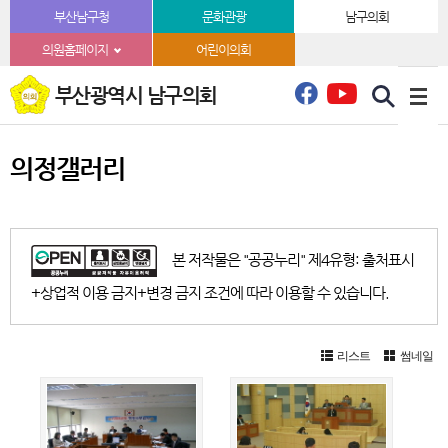
본문바로가기
부산남구청
문화관광
남구의회
의원홈페이지
어린이의회
부산광역시 남구의회
의정갤러리
본 저작물은 "공공누리" 제4유형: 출처표시
+상업적 이용 금지+변경 금지 조건에 따라 이용할 수 있습니다.
리스트
썸네일