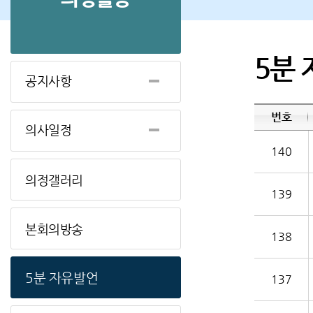
5분
공지사항
번호
의사일정
140
의정갤러리
139
본회의방송
138
5분 자유발언
137