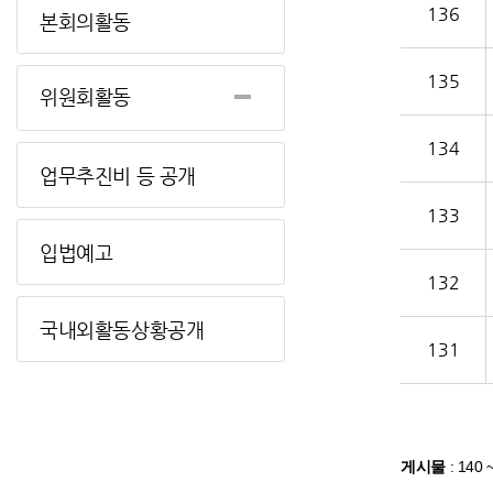
136
본회의활동
135
위원회활동
134
업무추진비 등 공개
133
입법예고
132
국내외활동상황공개
131
게시물
:
140 