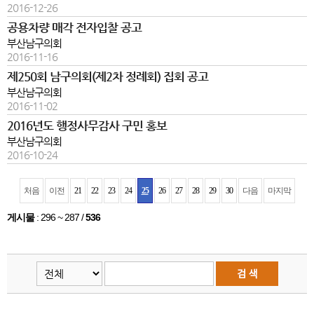
2016-12-26
공용차량 매각 전자입찰 공고
부산남구의회
2016-11-16
제250회 남구의회(제2차 정례회) 집회 공고
부산남구의회
2016-11-02
2016년도 행정사무감사 구민 홍보
부산남구의회
2016-10-24
처음
이전
21
22
23
24
25
26
27
28
29
30
다음
마지막
게시물
:
296 ~ 287
/
536