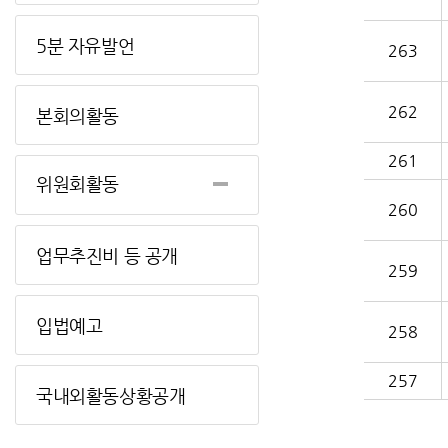
5분 자유발언
263
262
본회의활동
261
위원회활동
260
업무추진비 등 공개
259
입법예고
258
257
국내외활동상황공개