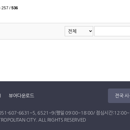
~ 257
/
536
뷰어다운로드
전국 시
051-607-6631
~
5
,
6521
~
9
(평일 09:00~18:00/ 점심시간:12:00~13
OPOLITAN CITY. ALL RIGHTS RESERVED