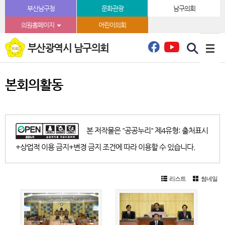
본문바로가기
부산남구청
문화관광
남구의회
의원홈페이지
어린이의회
부산광역시 남구의회
본회의활동
본 저작물은 "공공누리" 제4유형: 출처표시
+상업적 이용 금지+변경 금지 조건에 따라 이용할 수 있습니다.
리스트
썸네일