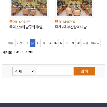
2014-07-25
2014-07-07
제228회 남구의회(임..
제7대 부산광역시 남..
처음
이전
11
12
13
14
15
16
17
18
19
20
다음
마지막
게시물
:
178 ~ 167
/
310