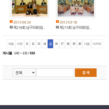
2013-04-24
2013-03-18
제216회 남구의회(임..
제215회 남구의회(임..
처음
이전
11
12
13
14
15
16
17
18
19
20
다음
마지막
게시물
:
142 ~ 131
/
310