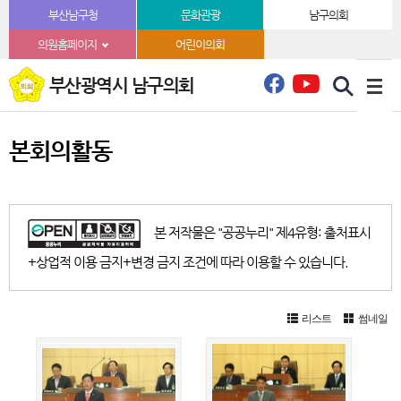
본문바로가기
부산남구청
문화관광
남구의회
의원홈페이지
어린이의회
부산광역시 남구의회
본회의활동
본 저작물은 "공공누리" 제4유형: 출처표시
+상업적 이용 금지+변경 금지 조건에 따라 이용할 수 있습니다.
리스트
썸네일