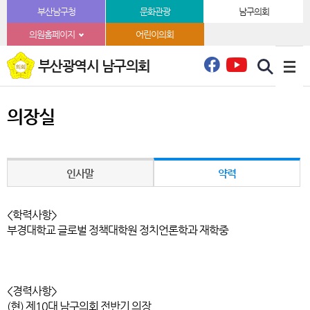
본문바로가기
부산남구청
문화관광
남구의회
의원홈페이지
어린이의회
부산광역시 남구의회
의장실
인사말
약력
<학력사항>
부경대학교 글로벌 정책대학원
정치언론학과 재학중
<경력사항>
(현) 제10대 남구의회 전반기 의장